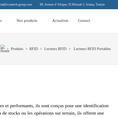
ial@scantech-group.com
98, Avenue d’Afrique, El Menzah 5, Ariana, Tunisie
ns
Nos produits
Actualités
Contact
>
Produits
>
RFID
>
Lecteurs RFID
> Lecteurs RFID Portables
 et performants, ils sont conçus pour une identification
 de stocks ou les opérations sur terrain, ils offrent une