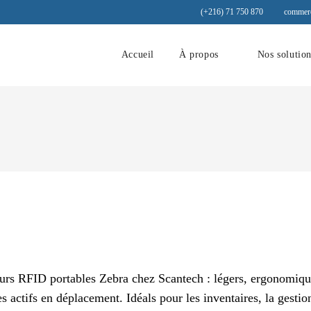
(+216) 71 750 870
commerc
Accueil
À propos
Nos solutio
urs RFID portables Zebra chez Scantech : légers, ergonomiques
es actifs en déplacement. Idéals pour les inventaires, la gestion