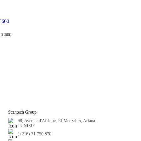
 CC600
Scantech Group
98, Avenue d'Afrique, El Menzah 5, Ariana -
TUNISIE
(+216) 71 750 870