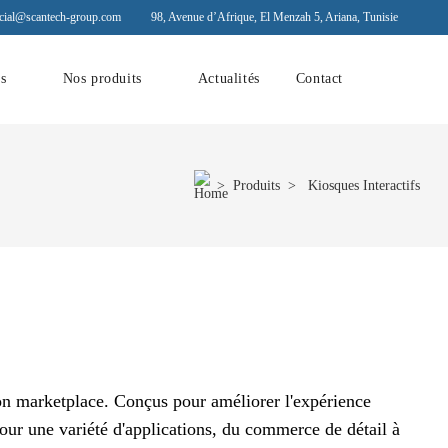
ial@scantech-group.com
98, Avenue d’Afrique, El Menzah 5, Ariana, Tunisie
ns
Nos produits
Actualités
Contact
>
Produits
> Kiosques Interactifs
n marketplace. Conçus pour améliorer l'expérience
 pour une variété d'applications, du commerce de détail à