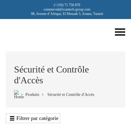
(+216) 71 750 870
commercial@scantech-group.com
98, Avenue d’Afrique, El Menzah 5, Ariana, Tunisie
Sécurité et Contrôle
d'Accès
>
Produits
> Sécurité et Contrôle d'Accès
Filtrer par catégorie