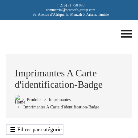
(+216) 71 750 870
commercial@scantech-group.com
98, Avenue d’Afrique, El Menzah 5, Ariana, Tunisie
Imprimantes A Carte
d'identification-Badge
>
Produits
>
Imprimantes
> Imprimantes A Carte d'identification-Badge
Filtrer par catégorie