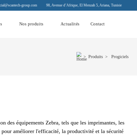
ial@scantech-group.com
98, Avenue d’Afrique, El Menzah 5, Ariana, Tunisie
ns
Nos produits
Actualités
Contact
>
Produits
> Progiciels
ation des équipements Zebra, tels que les imprimantes, les
our améliorer l'efficacité, la productivité et la sécurité