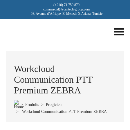
(+216) 71 750 870
commercial@scantech-group.com
98, Avenue d’Afrique, El Menzah 5, Ariana, Tunisie
Workcloud
Communication PTT
Premium ZEBRA
>
Produits
>
Progiciels
> Workcloud Communication PTT Premium ZEBRA