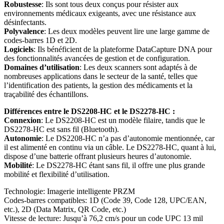
Robustesse
: Ils sont tous deux conçus pour résister aux
environnements médicaux exigeants, avec une résistance aux
désinfectants.
Polyvalence
: Les deux modèles peuvent lire une large gamme de
codes-barres 1D et 2D.
Logiciels
: Ils bénéficient de la plateforme DataCapture DNA pour
des fonctionnalités avancées de gestion et de configuration.
Domaines d’utilisation
: Les deux scanners sont adaptés à de
nombreuses applications dans le secteur de la santé, telles que
l’identification des patients, la gestion des médicaments et la
traçabilité des échantillons.
Différences entre le DS2208-HC et le DS2278-HC :
Connexion
: Le DS2208-HC est un modèle filaire, tandis que le
DS2278-HC est sans fil (Bluetooth).
Autonomie
: Le DS2208-HC n’a pas d’autonomie mentionnée, car
il est alimenté en continu via un câble. Le DS2278-HC, quant à lui,
dispose d’une batterie offrant plusieurs heures d’autonomie.
Mobilité
: Le DS2278-HC étant sans fil, il offre une plus grande
mobilité et flexibilité d’utilisation.
Technologie: Imagerie intelligente PRZM
Codes-barres compatibles: 1D (Code 39, Code 128, UPC/EAN,
etc.), 2D (Data Matrix, QR Code, etc.)
Vitesse de lecture: Jusqu’à 76,2 cm/s pour un code UPC 13 mil