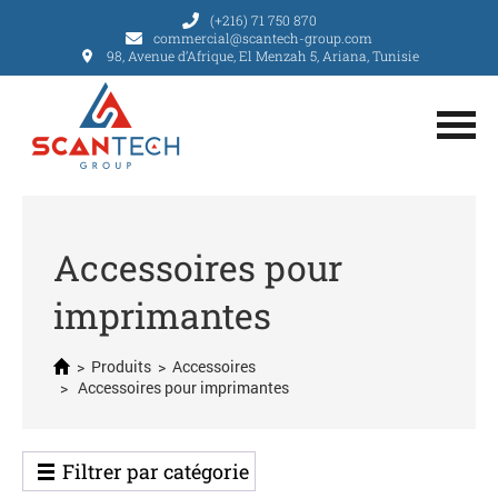
(+216) 71 750 870
commercial@scantech-group.com
98, Avenue d’Afrique, El Menzah 5, Ariana, Tunisie
Accessoires pour
imprimantes
>
Produits
>
Accessoires
> Accessoires pour imprimantes
Filtrer par catégorie