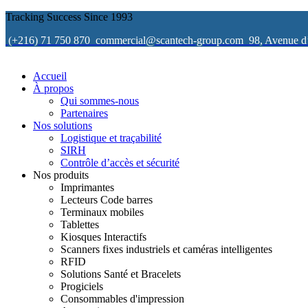
Tracking Success Since 1993
(+216) 71 750 870
commercial@scantech-group.com
98, Avenue d
Accueil
À propos
Qui sommes-nous
Partenaires
Nos solutions
Logistique et traçabilité
SIRH
Contrôle d’accès et sécurité
Nos produits
Imprimantes
Lecteurs Code barres
Terminaux mobiles
Tablettes
Kiosques Interactifs
Scanners fixes industriels et caméras intelligentes
RFID
Solutions Santé et Bracelets
Progiciels
Consommables d'impression