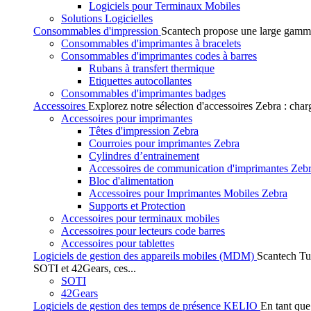
Logiciels pour Terminaux Mobiles
Solutions Logicielles
Consommables d'impression
Scantech propose une large gamme
Consommables d'imprimantes à bracelets
Consommables d'imprimantes codes à barres
Rubans à transfert thermique
Etiquettes autocollantes
Consommables d'imprimantes badges
Accessoires
Explorez notre sélection d'accessoires Zebra : char
Accessoires pour imprimantes
Têtes d'impression Zebra
Courroies pour imprimantes Zebra
Cylindres d’entrainement
Accessoires de communication d'imprimantes Zeb
Bloc d'alimentation
Accessoires pour Imprimantes Mobiles Zebra
Supports et Protection
Accessoires pour terminaux mobiles
Accessoires pour lecteurs code barres
Accessoires pour tablettes
Logiciels de gestion des appareils mobiles (MDM)
Scantech Tu
SOTI et 42Gears, ces...
SOTI
42Gears
Logiciels de gestion des temps de présence KELIO
En tant que