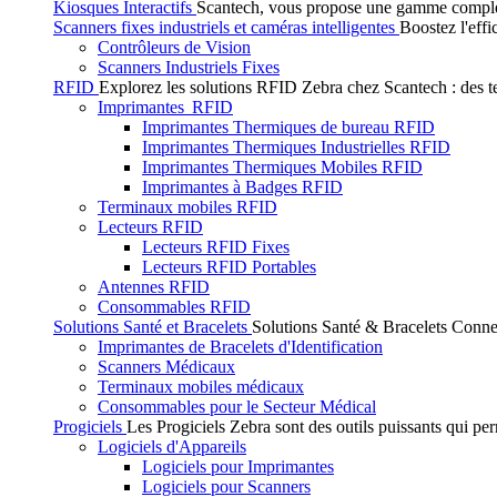
Kiosques Interactifs
Scantech, vous propose une gamme complète 
Scanners fixes industriels et caméras intelligentes
Boostez l'effi
Contrôleurs de Vision
Scanners Industriels Fixes
RFID
Explorez les solutions RFID Zebra chez Scantech : des tec
Imprimantes RFID
Imprimantes Thermiques de bureau RFID
Imprimantes Thermiques Industrielles RFID
Imprimantes Thermiques Mobiles RFID
Imprimantes à Badges RFID
Terminaux mobiles RFID
Lecteurs RFID
Lecteurs RFID Fixes
Lecteurs RFID Portables
Antennes RFID
Consommables RFID
Solutions Santé et Bracelets
Solutions Santé & Bracelets Connec
Imprimantes de Bracelets d'Identification
Scanners Médicaux
Terminaux mobiles médicaux
Consommables pour le Secteur Médical
Progiciels
Les Progiciels Zebra sont des outils puissants qui per
Logiciels d'Appareils
Logiciels pour Imprimantes
Logiciels pour Scanners