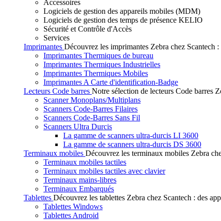
Accessoires
Logiciels de gestion des appareils mobiles (MDM)
Logiciels de gestion des temps de présence KELIO
Sécurité et Contrôle d'Accès
Services
Imprimantes
Découvrez les imprimantes Zebra chez Scantech : de
Imprimantes Thermiques de bureau
Imprimantes Thermiques Industrielles
Imprimantes Thermiques Mobiles
Imprimantes A Carte d'identification-Badge
Lecteurs Code barres
Notre sélection de lecteurs Code barres Ze
Scanner Monoplans/Multiplans
Scanners Code-Barres Filaires
Scanners Code-Barres Sans Fil
Scanners Ultra Durcis
La gamme de scanners ultra-durcis LI 3600
La gamme de scanners ultra-durcis DS 3600
Terminaux mobiles
Découvrez les terminaux mobiles Zebra chez
Terminaux mobiles tactiles
Terminaux mobiles tactiles avec clavier
Terminaux mains-libres
Terminaux Embarqués
Tablettes
Découvrez les tablettes Zebra chez Scantech : des app
Tablettes Windows
Tablettes Android