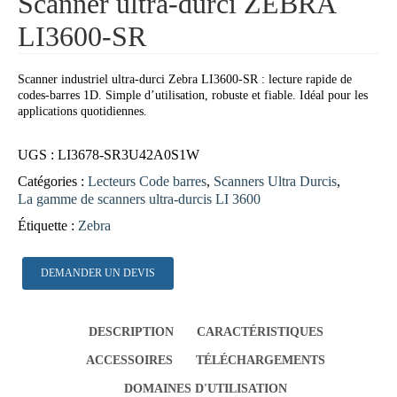
Scanner ultra-durci ZEBRA
LI3600-SR
Scanner industriel ultra-durci Zebra LI3600-SR : lecture rapide de
codes-barres 1D. Simple d’utilisation, robuste et fiable. Idéal pour les
applications quotidiennes.
UGS :
LI3678-SR3U42A0S1W
Catégories :
Lecteurs Code barres
,
Scanners Ultra Durcis
,
La gamme de scanners ultra-durcis LI 3600
Étiquette :
Zebra
DEMANDER UN DEVIS
DESCRIPTION
CARACTÉRISTIQUES
ACCESSOIRES
TÉLÉCHARGEMENTS
DOMAINES D'UTILISATION