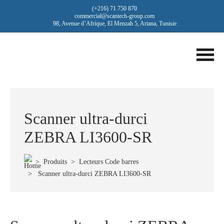
(+216) 71 750 870
commercial@scantech-group.com
98, Avenue d’Afrique, El Menzah 5, Ariana, Tunisie
Scanner ultra-durci
ZEBRA LI3600-SR
>
Produits
>
Lecteurs Code barres
> Scanner ultra-durci ZEBRA LI3600-SR