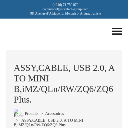
(+216) 71 750 870
commercial@scantech-group.com
98, Avenue d’Afrique, El Menzah 5, Ariana, Tunisie
ASSY,CABLE, USB 2.0, A
TO MINI
B,iMZ/QLn/RW/ZQ6/ZQ6
Plus.
>
Produits
>
Accessoires
> ASSY,CABLE, USB 2.0, A TO MINI
B,iMZ/QLn/RW/ZQ6/ZQ6 Plus.