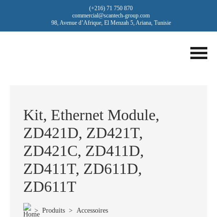
(+216) 71 750 870
commercial@scantech-group.com
98, Avenue d’Afrique, El Menzah 5, Ariana, Tunisie
Kit, Ethernet Module,
ZD421D, ZD421T,
ZD421C, ZD411D,
ZD411T, ZD611D,
ZD611T
>
Produits
>
Accessoires