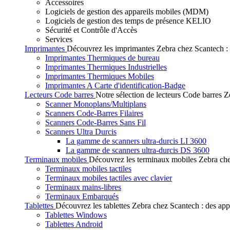
Accessoires
Logiciels de gestion des appareils mobiles (MDM)
Logiciels de gestion des temps de présence KELIO
Sécurité et Contrôle d'Accès
Services
Imprimantes
Découvrez les imprimantes Zebra chez Scantech : de
Imprimantes Thermiques de bureau
Imprimantes Thermiques Industrielles
Imprimantes Thermiques Mobiles
Imprimantes A Carte d'identification-Badge
Lecteurs Code barres
Notre sélection de lecteurs Code barres Ze
Scanner Monoplans/Multiplans
Scanners Code-Barres Filaires
Scanners Code-Barres Sans Fil
Scanners Ultra Durcis
La gamme de scanners ultra-durcis LI 3600
La gamme de scanners ultra-durcis DS 3600
Terminaux mobiles
Découvrez les terminaux mobiles Zebra chez
Terminaux mobiles tactiles
Terminaux mobiles tactiles avec clavier
Terminaux mains-libres
Terminaux Embarqués
Tablettes
Découvrez les tablettes Zebra chez Scantech : des app
Tablettes Windows
Tablettes Android