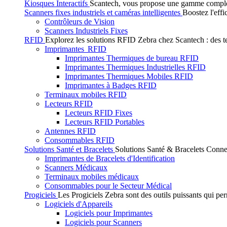
Kiosques Interactifs
Scantech, vous propose une gamme complète 
Scanners fixes industriels et caméras intelligentes
Boostez l'effi
Contrôleurs de Vision
Scanners Industriels Fixes
RFID
Explorez les solutions RFID Zebra chez Scantech : des tec
Imprimantes RFID
Imprimantes Thermiques de bureau RFID
Imprimantes Thermiques Industrielles RFID
Imprimantes Thermiques Mobiles RFID
Imprimantes à Badges RFID
Terminaux mobiles RFID
Lecteurs RFID
Lecteurs RFID Fixes
Lecteurs RFID Portables
Antennes RFID
Consommables RFID
Solutions Santé et Bracelets
Solutions Santé & Bracelets Connec
Imprimantes de Bracelets d'Identification
Scanners Médicaux
Terminaux mobiles médicaux
Consommables pour le Secteur Médical
Progiciels
Les Progiciels Zebra sont des outils puissants qui per
Logiciels d'Appareils
Logiciels pour Imprimantes
Logiciels pour Scanners