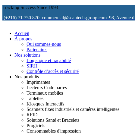
Tracking Success Since 1993
(+216) 71 750 870
commercial@scantech-group.com
98, Avenue d
Accueil
À propos
Qui sommes-nous
Partenaires
Nos solutions
Logistique et traçabilité
SIRH
Contrôle d’accès et sécurité
Nos produits
Imprimantes
Lecteurs Code barres
Terminaux mobiles
Tablettes
Kiosques Interactifs
Scanners fixes industriels et caméras intelligentes
RFID
Solutions Santé et Bracelets
Progiciels
Consommables d'impression