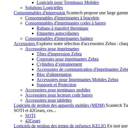
Logiciels pour Terminaux Mobiles
Solutions Logicielles
Consommables d'impression
Scantech propose une large gamme
Consommables d'imprimantes à bracelets
Consommables d'imprimantes codes à barres
Rubans à transfert thermique
Etiquettes autocollantes
Consommables d'imprimantes badges
Accessoires
Explorez notre sélection d'accessoires Zebra : char
Accessoires pour imprimantes
Têtes d'impression Zebra
Courroies pour imprimantes Zebra
Cylindres d’entrainement
Accessoires de communication d'imprimantes Zeb
Bloc d'alimentation
Accessoires pour Imprimantes Mobiles Zebra
Supports et Protection
Accessoires pour terminaux mobiles
Accessoires pour lecteurs code barres
Accessoires pour tablettes
Logiciels de gestion des appareils mobiles (MDM)
Scantech Tu
SOTI et 42Gears, ces...
SOTI
42Gears
Logiciels de gestion des temps de présence KELIO
En tant que