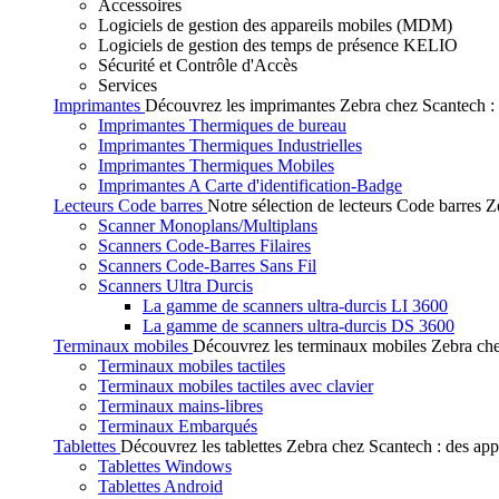
Accessoires
Logiciels de gestion des appareils mobiles (MDM)
Logiciels de gestion des temps de présence KELIO
Sécurité et Contrôle d'Accès
Services
Imprimantes
Découvrez les imprimantes Zebra chez Scantech : de
Imprimantes Thermiques de bureau
Imprimantes Thermiques Industrielles
Imprimantes Thermiques Mobiles
Imprimantes A Carte d'identification-Badge
Lecteurs Code barres
Notre sélection de lecteurs Code barres Ze
Scanner Monoplans/Multiplans
Scanners Code-Barres Filaires
Scanners Code-Barres Sans Fil
Scanners Ultra Durcis
La gamme de scanners ultra-durcis LI 3600
La gamme de scanners ultra-durcis DS 3600
Terminaux mobiles
Découvrez les terminaux mobiles Zebra chez
Terminaux mobiles tactiles
Terminaux mobiles tactiles avec clavier
Terminaux mains-libres
Terminaux Embarqués
Tablettes
Découvrez les tablettes Zebra chez Scantech : des app
Tablettes Windows
Tablettes Android