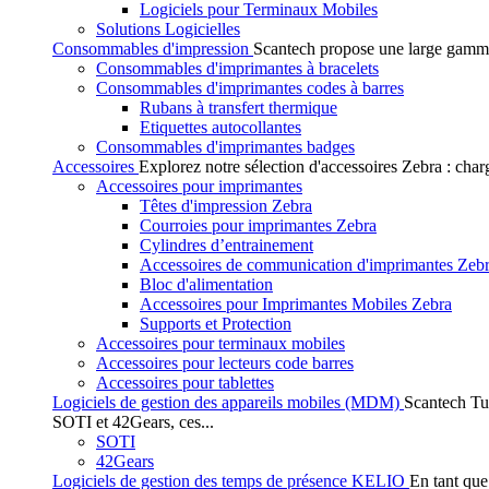
Logiciels pour Terminaux Mobiles
Solutions Logicielles
Consommables d'impression
Scantech propose une large gamme
Consommables d'imprimantes à bracelets
Consommables d'imprimantes codes à barres
Rubans à transfert thermique
Etiquettes autocollantes
Consommables d'imprimantes badges
Accessoires
Explorez notre sélection d'accessoires Zebra : char
Accessoires pour imprimantes
Têtes d'impression Zebra
Courroies pour imprimantes Zebra
Cylindres d’entrainement
Accessoires de communication d'imprimantes Zeb
Bloc d'alimentation
Accessoires pour Imprimantes Mobiles Zebra
Supports et Protection
Accessoires pour terminaux mobiles
Accessoires pour lecteurs code barres
Accessoires pour tablettes
Logiciels de gestion des appareils mobiles (MDM)
Scantech Tu
SOTI et 42Gears, ces...
SOTI
42Gears
Logiciels de gestion des temps de présence KELIO
En tant que