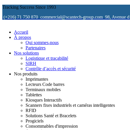
Tracking Success Since 1993
(+216) 71 750 870
commercial@scantech-group.com
98, Avenue d
Accueil
À propos
Qui sommes-nous
Partenaires
Nos solutions
Logistique et traçabilité
SIRH
Contrôle d’accès et sécurité
Nos produits
Imprimantes
Lecteurs Code barres
Terminaux mobiles
Tablettes
Kiosques Interactifs
Scanners fixes industriels et caméras intelligentes
RFID
Solutions Santé et Bracelets
Progiciels
Consommables d'impression