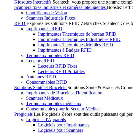
Kiosques Interactifs
Scantech, vous propose une gamme complète 
Scanners fixes industriels et caméras intelligentes
Boostez l'effi
Contrôleurs de Vision
Scanners Industriels Fixes
RFID
Explorez les solutions RFID Zebra chez Scantech : des tec
Imprimantes RFID
Imprimantes Thermiques de bureau RFID
Imprimantes Thermiques Industrielles RFID
Imprimantes Thermiques Mobiles RFID
Imprimantes à Badges RFID
Terminaux mobiles RFID
Lecteurs RFID
Lecteurs RFID Fixes
Lecteurs RFID Portables
Antennes RFID
Consommables RFID
Solutions Santé et Bracelets
Solutions Santé & Bracelets Connec
Imprimantes de Bracelets d'Identification
Scanners Médicaux
Terminaux mobiles médicaux
Consommables pour le Secteur Médical
Progiciels
Les Progiciels Zebra sont des outils puissants qui per
Logiciels d'Appareils
Logiciels pour Imprimantes
Logiciels pour Scanners