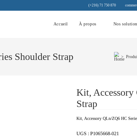
(+216) 71 750 870
commerc
Accueil
À propos
Nos solutio
ies Shoulder Strap
>
Produi
Kit, Accessor
Strap
Kit, Accessory QLn/ZQ6 HC Serie
UGS :
P1065668-021