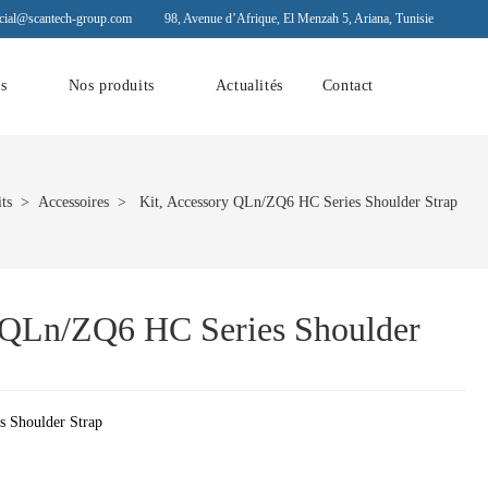
ial@scantech-group.com
98, Avenue d’Afrique, El Menzah 5, Ariana, Tunisie
ns
Nos produits
Actualités
Contact
ts
>
Accessoires
> Kit, Accessory QLn/ZQ6 HC Series Shoulder Strap
y QLn/ZQ6 HC Series Shoulder
s Shoulder Strap