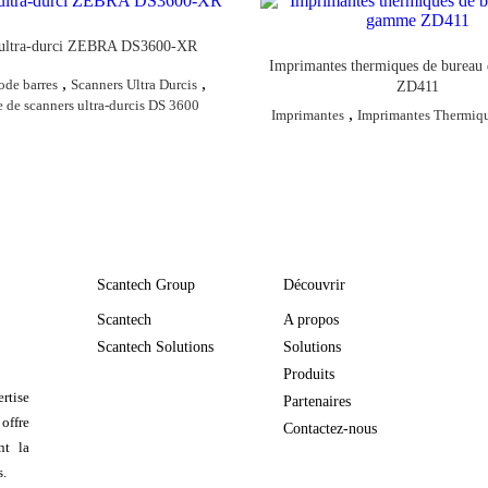
 ultra-durci ZEBRA DS3600-XR
Imprimantes thermiques de bureau
,
,
ode barres
Scanners Ultra Durcis
ZD411
de scanners ultra-durcis DS 3600
,
Imprimantes
Imprimantes Thermiqu
Scantech Group
Découvrir
Scantech
A propos
Scantech Solutions
Solutions
Produits
rtise
Partenaires
 offre
Contactez-nous
nt la
s.