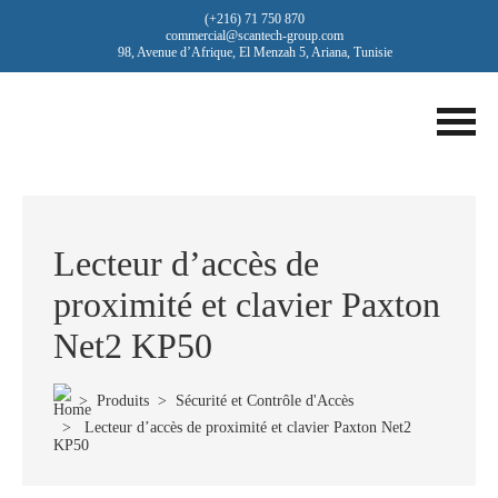
(+216) 71 750 870
commercial@scantech-group.com
98, Avenue d’Afrique, El Menzah 5, Ariana, Tunisie
Lecteur d’accès de
proximité et clavier Paxton
Net2 KP50
>
Produits
>
Sécurité et Contrôle d'Accès
> Lecteur d’accès de proximité et clavier Paxton Net2
KP50