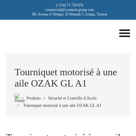
(+216) 71 750 870
commercial@scantech-group.com
98, Avenue d’Afrique, El Menzah 5, Ariana, Tunisie
Tourniquet motorisé à une
aile OZAK GL A1
>
Produits
>
Sécurité et Contrôle d'Accès
> Tourniquet motorisé à une aile OZAK GL A1