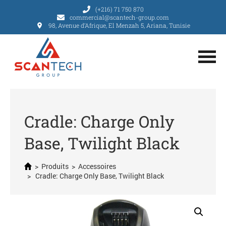
(+216) 71 750 870
commercial@scantech-group.com
98, Avenue d’Afrique, El Menzah 5, Ariana, Tunisie
Cradle: Charge Only
Base, Twilight Black
>
Produits
>
Accessoires
> Cradle: Charge Only Base, Twilight Black