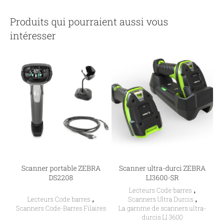
Produits qui pourraient aussi vous
intéresser
Scanner portable ZEBRA
Scanner ultra-durci ZEBRA
DS2208
LI3600-SR
Lecteurs Code barres
,
Lecteurs Code barres
,
Scanners Ultra Durcis
,
Scanners Code-Barres Filaires
La gamme de scanners ultra-
durcis LI 3600