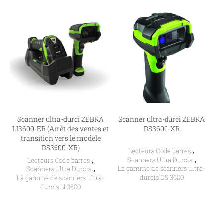
Scanner ultra-durci ZEBRA
Scanner ultra-durci ZEBRA
LI3600-ER (Arrêt des ventes et
DS3600-XR
transition vers le modèle
DS3600-XR)
Lecteurs Code barres
,
Scanners Ultra Durcis
,
Lecteurs Code barres
,
La gamme de scanners ultra-
Scanners Ultra Durcis
,
durcis DS 3600
La gamme de scanners ultra-
durcis LI 3600