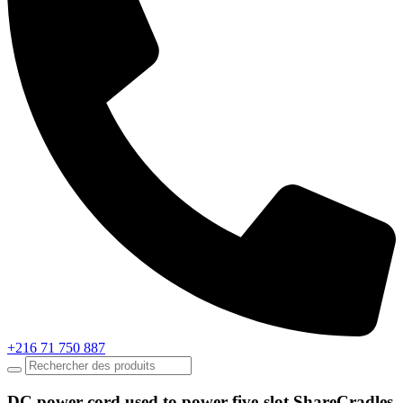
+216 71 750 887
DC power cord used to power five-slot ShareCradles