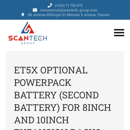
(+216) 71 750 870
commercial@scantech-group.com
98, Avenue d’Afrique, El Menzah 5, Ariana, Tunisie
ET5X OPTIONAL
POWERPACK
BATTERY (SECOND
BATTERY) FOR 8INCH
AND 10INCH