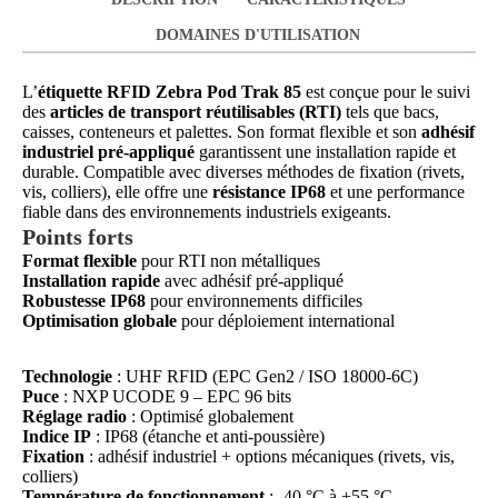
DOMAINES D'UTILISATION
L’
étiquette RFID Zebra Pod Trak 85
est conçue pour le suivi
des
articles de transport réutilisables (RTI)
tels que bacs,
caisses, conteneurs et palettes. Son format flexible et son
adhésif
industriel pré-appliqué
garantissent une installation rapide et
durable. Compatible avec diverses méthodes de fixation (rivets,
vis, colliers), elle offre une
résistance IP68
et une performance
fiable dans des environnements industriels exigeants.
Points forts
Format flexible
pour RTI non métalliques
Installation rapide
avec adhésif pré-appliqué
Robustesse IP68
pour environnements difficiles
Optimisation globale
pour déploiement international
Technologie
: UHF RFID (EPC Gen2 / ISO 18000-6C)
Puce
: NXP UCODE 9 – EPC 96 bits
Réglage radio
: Optimisé globalement
Indice IP
: IP68 (étanche et anti-poussière)
Fixation
: adhésif industriel + options mécaniques (rivets, vis,
colliers)
Température de fonctionnement
: -40 °C à +55 °C