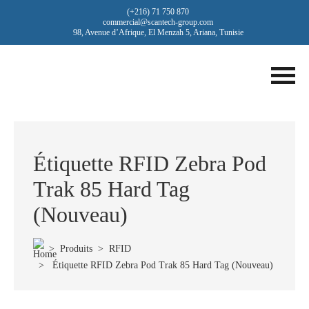
(+216) 71 750 870
commercial@scantech-group.com
98, Avenue d’Afrique, El Menzah 5, Ariana, Tunisie
Étiquette RFID Zebra Pod
Trak 85 Hard Tag
(Nouveau)
>
Produits
>
RFID
> Étiquette RFID Zebra Pod Trak 85 Hard Tag (Nouveau)