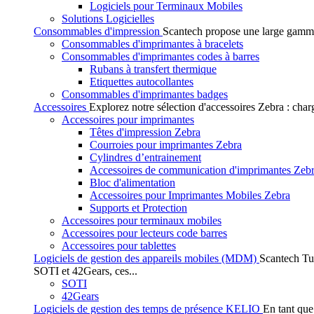
Logiciels pour Terminaux Mobiles
Solutions Logicielles
Consommables d'impression
Scantech propose une large gamme
Consommables d'imprimantes à bracelets
Consommables d'imprimantes codes à barres
Rubans à transfert thermique
Etiquettes autocollantes
Consommables d'imprimantes badges
Accessoires
Explorez notre sélection d'accessoires Zebra : char
Accessoires pour imprimantes
Têtes d'impression Zebra
Courroies pour imprimantes Zebra
Cylindres d’entrainement
Accessoires de communication d'imprimantes Zeb
Bloc d'alimentation
Accessoires pour Imprimantes Mobiles Zebra
Supports et Protection
Accessoires pour terminaux mobiles
Accessoires pour lecteurs code barres
Accessoires pour tablettes
Logiciels de gestion des appareils mobiles (MDM)
Scantech Tu
SOTI et 42Gears, ces...
SOTI
42Gears
Logiciels de gestion des temps de présence KELIO
En tant que