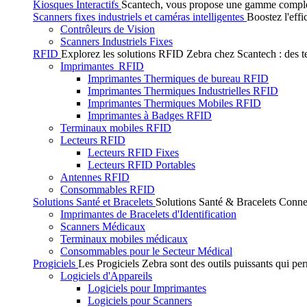
Kiosques Interactifs
Scantech, vous propose une gamme complète 
Scanners fixes industriels et caméras intelligentes
Boostez l'effi
Contrôleurs de Vision
Scanners Industriels Fixes
RFID
Explorez les solutions RFID Zebra chez Scantech : des tec
Imprimantes RFID
Imprimantes Thermiques de bureau RFID
Imprimantes Thermiques Industrielles RFID
Imprimantes Thermiques Mobiles RFID
Imprimantes à Badges RFID
Terminaux mobiles RFID
Lecteurs RFID
Lecteurs RFID Fixes
Lecteurs RFID Portables
Antennes RFID
Consommables RFID
Solutions Santé et Bracelets
Solutions Santé & Bracelets Connec
Imprimantes de Bracelets d'Identification
Scanners Médicaux
Terminaux mobiles médicaux
Consommables pour le Secteur Médical
Progiciels
Les Progiciels Zebra sont des outils puissants qui per
Logiciels d'Appareils
Logiciels pour Imprimantes
Logiciels pour Scanners