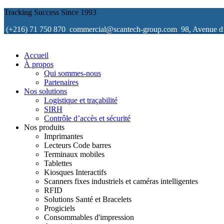
Tracking Success Since 1993
(+216) 71 750 870
commercial@scantech-group.com
98, Avenue d
Accueil
À propos
Qui sommes-nous
Partenaires
Nos solutions
Logistique et traçabilité
SIRH
Contrôle d’accès et sécurité
Nos produits
Imprimantes
Lecteurs Code barres
Terminaux mobiles
Tablettes
Kiosques Interactifs
Scanners fixes industriels et caméras intelligentes
RFID
Solutions Santé et Bracelets
Progiciels
Consommables d'impression