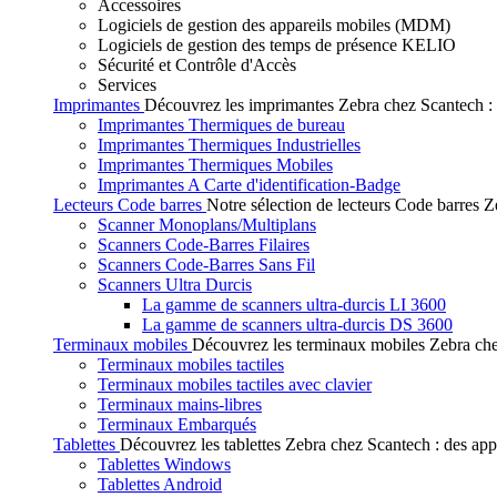
Accessoires
Logiciels de gestion des appareils mobiles (MDM)
Logiciels de gestion des temps de présence KELIO
Sécurité et Contrôle d'Accès
Services
Imprimantes
Découvrez les imprimantes Zebra chez Scantech : de
Imprimantes Thermiques de bureau
Imprimantes Thermiques Industrielles
Imprimantes Thermiques Mobiles
Imprimantes A Carte d'identification-Badge
Lecteurs Code barres
Notre sélection de lecteurs Code barres Ze
Scanner Monoplans/Multiplans
Scanners Code-Barres Filaires
Scanners Code-Barres Sans Fil
Scanners Ultra Durcis
La gamme de scanners ultra-durcis LI 3600
La gamme de scanners ultra-durcis DS 3600
Terminaux mobiles
Découvrez les terminaux mobiles Zebra chez
Terminaux mobiles tactiles
Terminaux mobiles tactiles avec clavier
Terminaux mains-libres
Terminaux Embarqués
Tablettes
Découvrez les tablettes Zebra chez Scantech : des app
Tablettes Windows
Tablettes Android