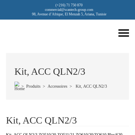
(+216) 71 750 870
commercial@scantech-group.com
98, Avenue d’Afrique, El Menzah 5, Ariana, Tunisie
Kit, ACC QLN2/3
>
Produits
>
Accessoires
> Kit, ACC QLN2/3
Kit, ACC QLN2/3
Kit, ACC QLN2/3,ZQ510/20,ZQ511/21,ZQ610/20/ZQ610 Plus/620