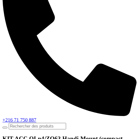
+216 71 750 887
KIT ACC QLn4/ZQ63 Handi-Mount (compact,