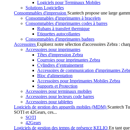
Logiciels pour Terminaux Mobiles
Solutions Logicielles
Consommables d'impression
Scantech propose une large gamme
Consommables d'imprimantes à bracelets
Consommables d'imprimantes codes à barres
Rubans à transfert thermique
Etiquettes autocollantes
Consommables d'imprimantes badges
Accessoires
Explorez notre sélection d'accessoires Zebra : char
Accessoires pour imprimantes
Têtes d'impression Zebra
Courroies pour imprimantes Zebra
Cylindres d’entrainement
Accessoires de communication d'imprimantes Zeb
Bloc d'alimentation
Accessoires pour Imprimantes Mobiles Zebra
Supports et Protection
Accessoires pour terminaux mobiles
Accessoires pour lecteurs code barres
Accessoires pour tablettes
Logiciels de gestion des appareils mobiles (MDM)
Scantech Tu
SOTI et 42Gears, ces...
SOTI
42Gears
Logiciels de gestion des temps de présence KELIO
En tant que