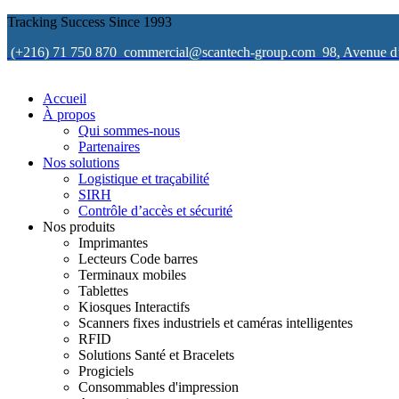
Tracking Success Since 1993
(+216) 71 750 870
commercial@scantech-group.com
98, Avenue d
Accueil
À propos
Qui sommes-nous
Partenaires
Nos solutions
Logistique et traçabilité
SIRH
Contrôle d’accès et sécurité
Nos produits
Imprimantes
Lecteurs Code barres
Terminaux mobiles
Tablettes
Kiosques Interactifs
Scanners fixes industriels et caméras intelligentes
RFID
Solutions Santé et Bracelets
Progiciels
Consommables d'impression