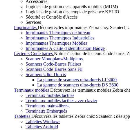
Accessoires
Logiciels de gestion des appareils mobiles (MDM)
Logiciels de gestion des temps de présence KELIO
Sécurité et Contrôle d'Accès
Services
Imprimantes
Découvrez les imprimantes Zebra chez Scantech : de
Imprimantes Thermiques de bureau
Imprimantes Thermiques Industrielles
Imprimantes Thermiques Mobiles
Imprimantes A Carte d'identification-Badge
Lecteurs Code barres
Notre sélection de lecteurs Code barres Ze
Scanner Monoplans/Multiplans
Scanners Code-Barres Filaires
Scanners Code-Barres Sans Fil
Scanners Ultra Durcis
La gamme de scanners ultra-durcis LI 3600
La gamme de scanners ultra-durcis DS 3600
Terminaux mobiles
Découvrez les terminaux mobiles Zebra chez
Terminaux mobiles tactiles
Terminaux mobiles tactiles avec clavier
Terminaux mains-libres
Terminaux Embarqués
Tablettes
Découvrez les tablettes Zebra chez Scantech : des app
Tablettes Windows
Tablettes Android