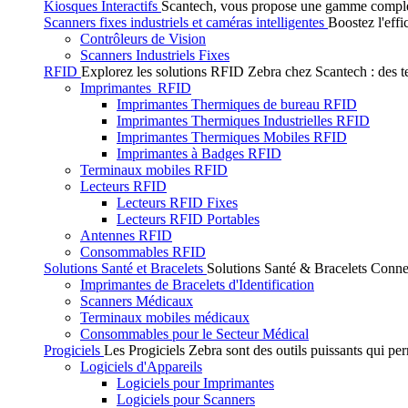
Kiosques Interactifs
Scantech, vous propose une gamme complète 
Scanners fixes industriels et caméras intelligentes
Boostez l'effi
Contrôleurs de Vision
Scanners Industriels Fixes
RFID
Explorez les solutions RFID Zebra chez Scantech : des tec
Imprimantes RFID
Imprimantes Thermiques de bureau RFID
Imprimantes Thermiques Industrielles RFID
Imprimantes Thermiques Mobiles RFID
Imprimantes à Badges RFID
Terminaux mobiles RFID
Lecteurs RFID
Lecteurs RFID Fixes
Lecteurs RFID Portables
Antennes RFID
Consommables RFID
Solutions Santé et Bracelets
Solutions Santé & Bracelets Connec
Imprimantes de Bracelets d'Identification
Scanners Médicaux
Terminaux mobiles médicaux
Consommables pour le Secteur Médical
Progiciels
Les Progiciels Zebra sont des outils puissants qui per
Logiciels d'Appareils
Logiciels pour Imprimantes
Logiciels pour Scanners