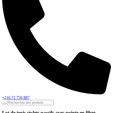
+216 71 750 887
Lot de trois stylets passifs avec pointe en fibre