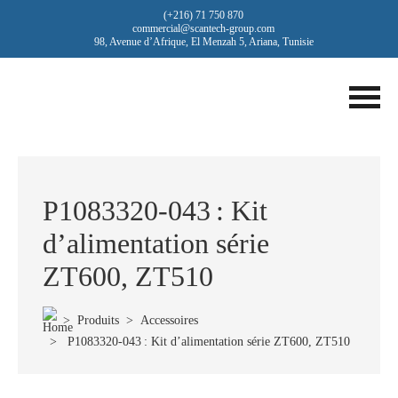
(+216) 71 750 870
commercial@scantech-group.com
98, Avenue d’Afrique, El Menzah 5, Ariana, Tunisie
P1083320-043 : Kit
d’alimentation série
ZT600, ZT510
>
Produits
>
Accessoires
> P1083320-043 : Kit d’alimentation série ZT600, ZT510