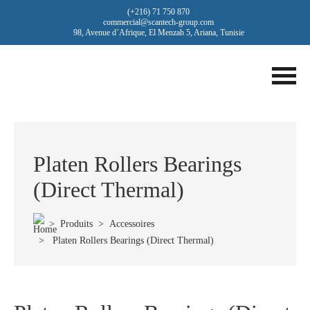
(+216) 71 750 870
commercial@scantech-group.com
98, Avenue d’Afrique, El Menzah 5, Ariana, Tunisie
Platen Rollers Bearings
(Direct Thermal)
>
Produits
>
Accessoires
> Platen Rollers Bearings (Direct Thermal)