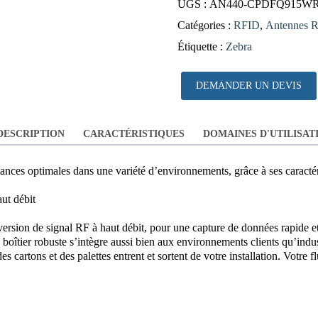
UGS :
AN440-CPDFQ915W
Catégories :
RFID
,
Antennes 
Étiquette :
Zebra
DEMANDER UN DEVIS
DESCRIPTION
CARACTÉRISTIQUES
DOMAINES D'UTILISAT
ances optimales dans une variété d’environnements, grâce à ses caractér
ut débit
sion de signal RF à haut débit, pour une capture de données rapide et
 boîtier robuste s’intègre aussi bien aux environnements clients qu’indu
s cartons et des palettes entrent et sortent de votre installation. Votre flu