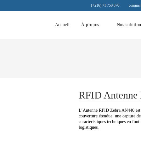
(+216) 71 750 870
commerc
Accueil
À propos
Nos solutio
RFID Antenne
L’Antenne RFID Zebra AN440 est un
couverture étendue, une capture de 
caractéristiques techniques en fon
logistiques.