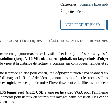
Catégories :
Scanners fixes indu
Étiquette :
Zebra
VOIR PRODUIT EN 3D
N
CARACTÉRISTIQUES
TÉLÉCHARGEMENTS
DOMAINES 
gamme
conçu pour maximiser la visibilité et la traçabilité sur des lignes à
ésolution (jusqu’à 16 MP, obturateur global)
, un
large choix d’obje
visée et la distance de lecture, y compris sur convoyeurs rapides et su
e interface unifiée pour configurer, déployer et piloter vos scanners fix
é d’image et la fiabilité de décodage tout en simplifiant les recettes. Il es
ces logicielles
, ce qui pérennise l’investissement et facilite les montées
s
E/S temps réel
,
GigE
,
USB
et une
sortie vidéo VGA
pour l’aligneme
nnements poussiéreux ou soumis aux lavages haute pression. Des
cache
 brillants.