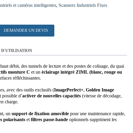
striels et caméras intelligentes
,
Scanners Industriels Fixes
DEMANDER UN DEVIS
D'UTILISATION
 haut débit, des tunnels de lecture et des postes de colisage, du quai
ctifs monture C
et un
éclairage intégré ZIML (blanc, rouge ou
rfaces réfléchissantes.
es, avec des outils exclusifs (
ImagePerfect+
,
Golden Image
t possible d’
activer de nouvelles capacités
(vitesse de décodage,
 en charge.
nt, un
support de fixation amovible
pour une maintenance rapide,
s polarisants
et
filtres passe‑bande
optionnels suppriment les