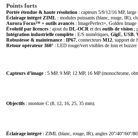
Points forts
Portée étendue & haute résolution
: capteurs 5/9/12/16 MP, large 
Éclairage intégré ZIML
: modules puissants (blanc, rouge, IR), ch
Aurora Focus™ + outils avancés
: ImagePerfect+, Golden Image C
Évolutif par licences
: ajout du
DL‑OCR
et des
outils de vision
; 
Intégration industrielle complète
: E/S numériques,
GigE
,
USB
,
Robustesse & maintenance
:
IP67
, connecteurs
M12
, support de 
Retour opérateur 360°
: LED rouge/vert visibles de loin et buzze
Capteurs d’image
: 5 MP, 9 MP, 12 MP, 16 MP (monochrome, obtur
Objectifs
: monture C (8, 12, 16, 25, 35 mm).
Éclairage intégré
: ZIML (blanc, rouge, IR), angles 20°/40°/60°/80