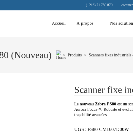
(+216) 71 750 870
commerc
Accueil
À propos
Nos solutio
S80 (Nouveau)
>
Produits
>
Scanners fixes industriels 
Scanner fixe i
Le nouveau
Zebra FS80
est un sca
Aurora Focus™. Robuste et évolutif,
traçabilité avancées.
UGS :
FS80-CM1607D00W