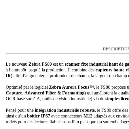
DESCRIPTIO
Le nouveau
Zebra FS80
est un
scanner fixe industriel haut de 
à l’entrepôt jusqu’à la production. Il combine des
capteurs haute r
IR)
afin d’augmenter la profondeur de champ, la largeur du champ de 
Optimisé par le logiciel
Zebra Aurora Focus™
, le FS80 propose un
Capture
,
Advanced Filter & Formatting
) qui améliorent la qualit
OCR basé sur l’IA, outils de vision industrielle) via de
simples licen
Pensé pour une
intégration industrielle robuste
, le FS80 offre de
ainsi qu’un
boîtier IP67
avec connecteurs
M12
adaptés aux enviro
reflets pour des lectures fiables sous film plastique ou sur emballages