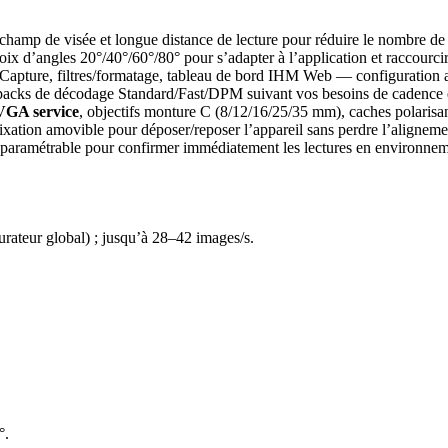
champ de visée et longue distance de lecture pour réduire le nombre de c
oix d’angles 20°/40°/60°/80° pour s’adapter à l’application et raccourci
apture, filtres/formatage, tableau de bord IHM Web — configuration ac
packs de décodage Standard/Fast/DPM suivant vos besoins de cadence e
VGA service
, objectifs monture C (8/12/16/25/35 mm), caches polarisants
fixation amovible pour déposer/reposer l’appareil sans perdre l’aligneme
r paramétrable pour confirmer immédiatement les lectures en environnem
ateur global) ; jusqu’à 28–42 images/s.
°.