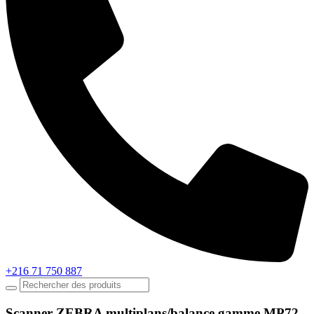
+216 71 750 887
Scanner ZEBRA multiplans/balance gamme MP72.