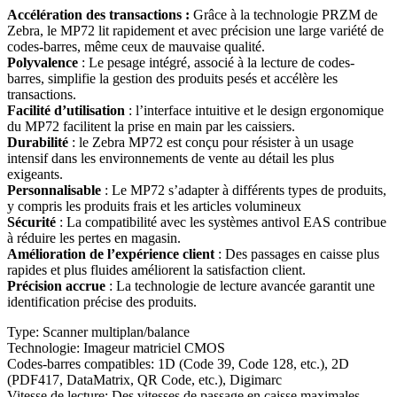
Accélération des transactions :
Grâce à la technologie PRZM de
Zebra, le MP72 lit rapidement et avec précision une large variété de
codes-barres, même ceux de mauvaise qualité.
Polyvalence
: Le pesage intégré, associé à la lecture de codes-
barres, simplifie la gestion des produits pesés et accélère les
transactions.
Facilité d’utilisation
: l’interface intuitive et le design ergonomique
du MP72 facilitent la prise en main par les caissiers.
Durabilité
: le Zebra MP72 est conçu pour résister à un usage
intensif dans les environnements de vente au détail les plus
exigeants.
Personnalisable
: Le MP72 s’adapter à différents types de produits,
y compris les produits frais et les articles volumineux
Sécurité
: La compatibilité avec les systèmes antivol EAS contribue
à réduire les pertes en magasin.
Amélioration de l’expérience client
: Des passages en caisse plus
rapides et plus fluides améliorent la satisfaction client.
Précision accrue
: La technologie de lecture avancée garantit une
identification précise des produits.
Type: Scanner multiplan/balance
Technologie: Imageur matriciel CMOS
Codes-barres compatibles: 1D (Code 39, Code 128, etc.), 2D
(PDF417, DataMatrix, QR Code, etc.), Digimarc
Vitesse de lecture: Des vitesses de passage en caisse maximales,