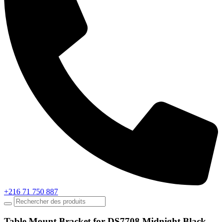
+216 71 750 887
Table Mount Bracket for DS7708 Midnight Black