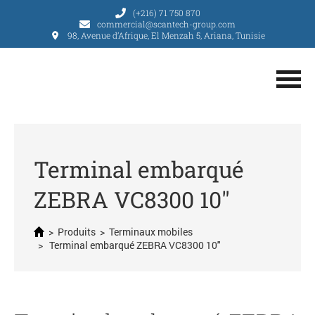
(+216) 71 750 870
commercial@scantech-group.com
98, Avenue d’Afrique, El Menzah 5, Ariana, Tunisie
Terminal embarqué
ZEBRA VC8300 10″
>
Produits
>
Terminaux mobiles
> Terminal embarqué ZEBRA VC8300 10″