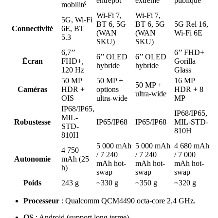
entrepôt
extrême
publique
mobilité
Wi-Fi 7,
Wi-Fi 7,
5G, Wi-Fi
BT 6, 5G
BT 6, 5G
5G Rel 16,
Connectivité
6E, BT
(WAN
(WAN
Wi-Fi 6E
5.3
SKU)
SKU)
6,7’’
6’’ FHD+
6’’ OLED
6’’ OLED
Écran
FHD+,
Gorilla
hybride
hybride
120 Hz
Glass
50 MP
50 MP +
16 MP
50 MP +
Caméras
HDR +
options
HDR + 8
ultra-wide
OIS
ultra-wide
MP
IP68/IP65,
IP68/IP65,
MIL-
Robustesse
IP65/IP68
IP65/IP68
MIL-STD-
STD-
810H
810H
5 000 mAh
5 000 mAh
4 680 mAh
4 750
/ 7 240
/ 7 240
/ 7 000
Autonomie
mAh (25
mAh hot-
mAh hot-
mAh hot-
h)
swap
swap
swap
Poids
243 g
~330 g
~350 g
~320 g
Processeur
: Qualcomm QCM4490 octa-core 2,4 GHz.
OS
: Android (support long terme).