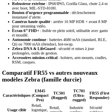
Robustesse extrême
: IP68/IP65, Gorilla Glass, chute 2,4 m
avec boot, MIL-STD-810H.
Bouton d’urgence programmable
: déclenchement
instantané d’alerte.
Caméras haute qualité
: arrière 16 MP HDR + avant 8 MP
pour streaming vidéo.
Écran 6’’ FHD+
: lisible en plein soleil, utilisable avec gants
et mouillé.
Autonomie continue
: batteries 4680 mAh (standard, BLE,
Qi) ou 7000 mAh (étendue), hot-swap.
Zebra DNA & LifeGuard
: sécurité et mises à jour
prolongées, outils de gestion.
Accessoires mission-critical
: holsters, arm mounts, cradles,
RSM, casques.
Comparatif FR55 vs autres nouveaux
modèles Zebra (famille durcie)
EM45
TC701
TC501
FR55
(First
Caractéristiques
(Compact
(Ultra-
(Rugged)
Responder)
Pro)
rugged)
Retail,
Retail,
Industrie
Sécurité
Usage cible
logistique,