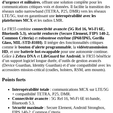
d’urgence et militaires
, offrant une solution complète pour les
communications critiques voix et données. Il facilite la transition des
réseaux radio narrowband (TETRA, P25, DMR) vers les réseaux
LTE/5G, tout en garantissant une
interopérabilité avec les
plateformes MCX
et les radios LMR.
Le FR55 combine
connectivité avancée (5G Rel 16, Wi-Fi 6E,
Bluetooth 5.3)
,
sécurité renforcée (Secure Element, FIPS 140-2,
Common Criteria)
et
robustesse extrême (IP68/IP65, Gorilla
Glass, MIL-STD-810H)
. Il intègre des fonctionnalités critiques
comme le
bouton d’alerte programmable
, la
vidéotransmission
HD
, et une
batterie hot-swappable
pour une autonomie continue.
Grâce à
Zebra DNA
et
LifeGuard for Android
, le FR55 bénéficie
d’un support logiciel longue durée, d’outils de gestion avancés
(Device Guardian, Identity Guardian) et d’une compatibilité avec les
accessoires mission-critical (cradles, holsters, RSM, arm mounts).
Points forts
Interopérabilité totale
: communications MCX sur LTE/5G
+ compatibilité TETRA, P25, DMR.
Connectivité avancée
: 5G Rel 16, Wi-Fi 6E tri-bande,
Bluetooth 5.3.
Sécurité maximale
: Secure Element, Android Strongbox,
FIPS 140-2, Common Criteria.