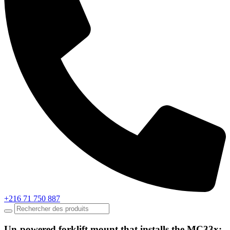
+216 71 750 887
Un-powered forklift mount that installs the MC33x;