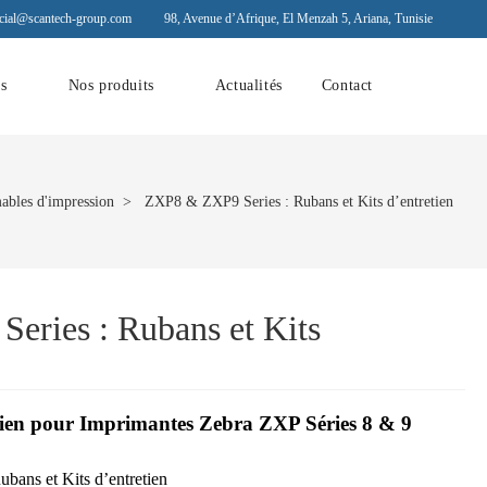
ial@scantech-group.com
98, Avenue d’Afrique, El Menzah 5, Ariana, Tunisie
ns
Nos produits
Actualités
Contact
bles d'impression
> ZXP8 & ZXP9 Series : Rubans et Kits d’entretien
ries : Rubans et Kits
ien pour Imprimantes Zebra ZXP Séries 8 & 9
bans et Kits d’entretien