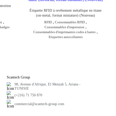
ntretien
Étiquette RFID à revêtement métallique en titane
(on‑metal, format miniature) (Nouveau)
,
,
,
RFID
Consommables RFID
on
,
Consommables d'impression
badges
,
Consommables d'imprimantes codes à barres
Etiquettes autocollantes
Scantech Group
98, Avenue d'Afrique, El Menzah 5, Ariana -
TUNISIE
(+216) 71 750 870
commercial@scantech-group.com