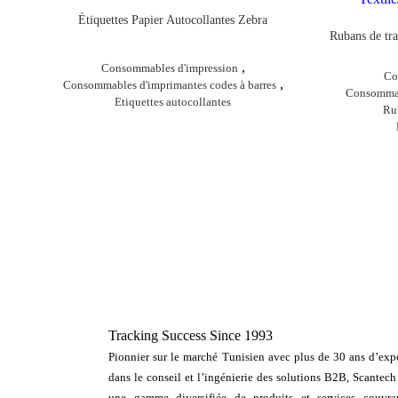
Étiquettes Papier Autocollantes Zebra
Rubans de tra
,
Consommables d'impression
Co
,
Consommables d'imprimantes codes à barres
Consommabl
Etiquettes autocollantes
Rub
Tracking Success Since 1993
Pionnier sur le marché Tunisien avec plus de 30 ans d’expe
dans le conseil et l’ingénierie des solutions B2B, Scantech
une gamme diversifiée de produits et services couvra