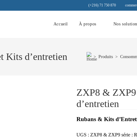
(+216) 71 750 870
commerc
Accueil
À propos
Nos solutio
 Kits d’entretien
>
Produits
>
Consomma
ZXP8 & ZXP9 Se
d’entretien
Rubans & Kits d’Entret
UGS :
ZXP8 & ZXP9 série : Ru