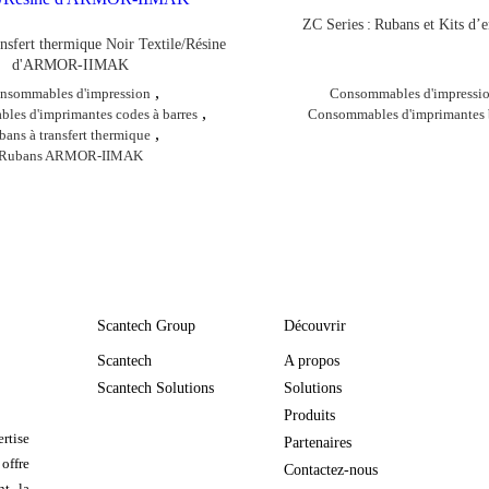
ZC Series : Rubans et Kits d’e
nsfert thermique Noir Textile/Résine
d'ARMOR-IIMAK
,
nsommables d'impression
Consommables d'impressi
,
es d'imprimantes codes à barres
Consommables d'imprimantes 
,
ans à transfert thermique
Rubans ARMOR-IIMAK
Scantech Group
Découvrir
Scantech
A propos
Scantech Solutions
Solutions
Produits
rtise
Partenaires
 offre
Contactez-nous
nt la