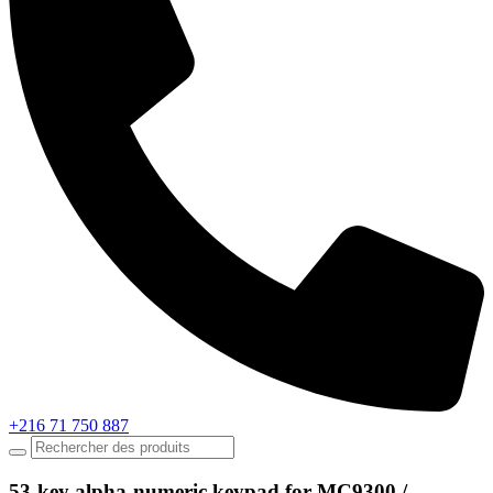
+216 71 750 887
53-key alpha-numeric keypad for MC9300 /