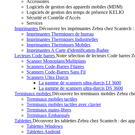
Accessoires
Logiciels de gestion des appareils mobiles (MDM)
Logiciels de gestion des temps de présence KELIO
Sécurité et Contrôle d'Accès
Services
Imprimantes
Découvrez les imprimantes Zebra chez Scantech : de
Imprimantes Thermiques de bureau
Imprimantes Thermiques Industrielles
Imprimantes Thermiques Mobiles
Imprimantes A Carte d'identification-Badge
Lecteurs Code barres
Notre sélection de lecteurs Code barres Ze
Scanner Monoplans/Multiplans
Scanners Code-Barres Filaires
Scanners Code-Barres Sans Fil
Scanners Ultra Durcis
La gamme de scanners ultra-durcis LI 3600
La gamme de scanners ultra-durcis DS 3600
Terminaux mobiles
Découvrez les terminaux mobiles Zebra chez
Terminaux mobiles tactiles
Terminaux mobiles tactiles avec clavier
Terminaux mains-libres
Terminaux Embarqués
Tablettes
Découvrez les tablettes Zebra chez Scantech : des app
Tablettes Windows
Tablettes Android