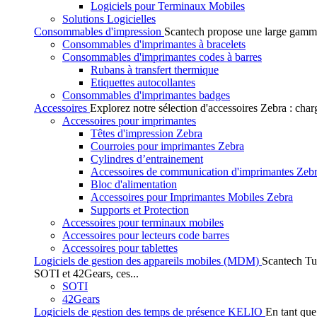
Logiciels pour Terminaux Mobiles
Solutions Logicielles
Consommables d'impression
Scantech propose une large gamme
Consommables d'imprimantes à bracelets
Consommables d'imprimantes codes à barres
Rubans à transfert thermique
Etiquettes autocollantes
Consommables d'imprimantes badges
Accessoires
Explorez notre sélection d'accessoires Zebra : char
Accessoires pour imprimantes
Têtes d'impression Zebra
Courroies pour imprimantes Zebra
Cylindres d’entrainement
Accessoires de communication d'imprimantes Zeb
Bloc d'alimentation
Accessoires pour Imprimantes Mobiles Zebra
Supports et Protection
Accessoires pour terminaux mobiles
Accessoires pour lecteurs code barres
Accessoires pour tablettes
Logiciels de gestion des appareils mobiles (MDM)
Scantech Tu
SOTI et 42Gears, ces...
SOTI
42Gears
Logiciels de gestion des temps de présence KELIO
En tant que