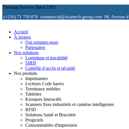
Tracking Success Since 1993
(+216) 71 750 870
commercial@scantech-group.com
98, Avenue d
Accueil
À propos
Qui sommes-nous
Partenaires
Nos solutions
Logistique et traçabilité
SIRH
Contrôle d’accès et sécurité
Nos produits
Imprimantes
Lecteurs Code barres
Terminaux mobiles
Tablettes
Kiosques Interactifs
Scanners fixes industriels et caméras intelligentes
RFID
Solutions Santé et Bracelets
Progiciels
Consommables d'impression