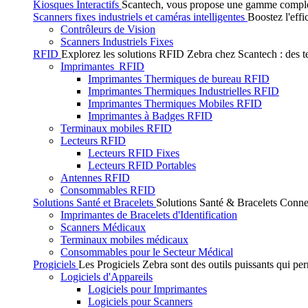
Kiosques Interactifs
Scantech, vous propose une gamme complète 
Scanners fixes industriels et caméras intelligentes
Boostez l'effi
Contrôleurs de Vision
Scanners Industriels Fixes
RFID
Explorez les solutions RFID Zebra chez Scantech : des tec
Imprimantes RFID
Imprimantes Thermiques de bureau RFID
Imprimantes Thermiques Industrielles RFID
Imprimantes Thermiques Mobiles RFID
Imprimantes à Badges RFID
Terminaux mobiles RFID
Lecteurs RFID
Lecteurs RFID Fixes
Lecteurs RFID Portables
Antennes RFID
Consommables RFID
Solutions Santé et Bracelets
Solutions Santé & Bracelets Connec
Imprimantes de Bracelets d'Identification
Scanners Médicaux
Terminaux mobiles médicaux
Consommables pour le Secteur Médical
Progiciels
Les Progiciels Zebra sont des outils puissants qui per
Logiciels d'Appareils
Logiciels pour Imprimantes
Logiciels pour Scanners