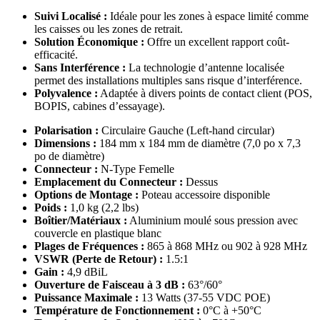
Suivi Localisé :
Idéale pour les zones à espace limité comme
les caisses ou les zones de retrait.
Solution Économique :
Offre un excellent rapport coût-
efficacité.
Sans Interférence :
La technologie d’antenne localisée
permet des installations multiples sans risque d’interférence.
Polyvalence :
Adaptée à divers points de contact client (POS,
BOPIS, cabines d’essayage).
Polarisation :
Circulaire Gauche (Left-hand circular)
Dimensions :
184 mm x 184 mm de diamètre (7,0 po x 7,3
po de diamètre)
Connecteur :
N-Type Femelle
Emplacement du Connecteur :
Dessus
Options de Montage :
Poteau accessoire disponible
Poids :
1,0 kg (2,2 lbs)
Boîtier/Matériaux :
Aluminium moulé sous pression avec
couvercle en plastique blanc
Plages de Fréquences :
865 à 868 MHz ou 902 à 928 MHz
VSWR (Perte de Retour) :
1.5:1
Gain :
4,9 dBiL
Ouverture de Faisceau à 3 dB :
63°/60°
Puissance Maximale :
13 Watts (37-55 VDC POE)
Température de Fonctionnement :
0°C à +50°C