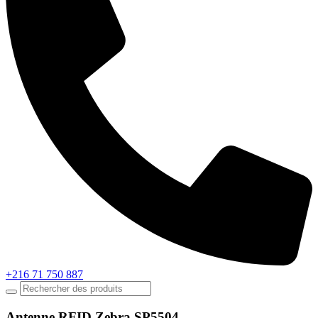
+216 71 750 887
Antenne RFID Zebra SP5504