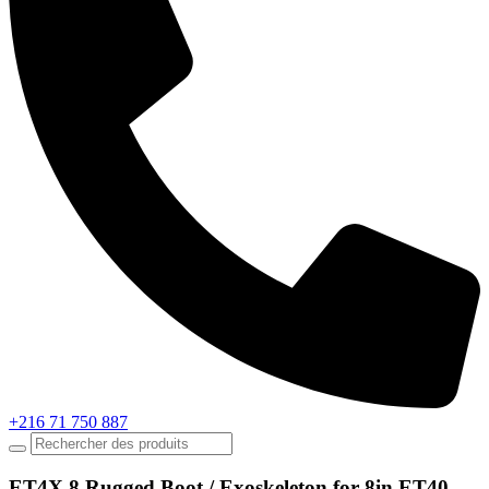
+216 71 750 887
ET4X 8 Rugged Boot / Exoskeleton for 8in ET40,