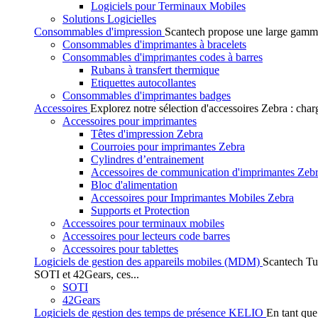
Logiciels pour Terminaux Mobiles
Solutions Logicielles
Consommables d'impression
Scantech propose une large gamme
Consommables d'imprimantes à bracelets
Consommables d'imprimantes codes à barres
Rubans à transfert thermique
Etiquettes autocollantes
Consommables d'imprimantes badges
Accessoires
Explorez notre sélection d'accessoires Zebra : char
Accessoires pour imprimantes
Têtes d'impression Zebra
Courroies pour imprimantes Zebra
Cylindres d’entrainement
Accessoires de communication d'imprimantes Zeb
Bloc d'alimentation
Accessoires pour Imprimantes Mobiles Zebra
Supports et Protection
Accessoires pour terminaux mobiles
Accessoires pour lecteurs code barres
Accessoires pour tablettes
Logiciels de gestion des appareils mobiles (MDM)
Scantech Tu
SOTI et 42Gears, ces...
SOTI
42Gears
Logiciels de gestion des temps de présence KELIO
En tant que