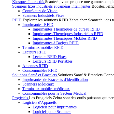
Kiosques Interactifs
Scantech, vous propose une gamme complète 
Scanners fixes industriels et caméras intelligentes
Boostez l'effi
Contrôleurs de Vision
Scanners Industriels Fixes
RFID
Explorez les solutions RFID Zebra chez Scantech : des tec
Imprimantes RFID
Imprimantes Thermiques de bureau RFID
Imprimantes Thermiques Industrielles RFID
Imprimantes Thermiques Mobiles RFID
Imprimantes à Badges RFID
Terminaux mobiles RFID
Lecteurs RFID
Lecteurs RFID Fixes
Lecteurs RFID Portables
Antennes RFID
Consommables RFID
Solutions Santé et Bracelets
Solutions Santé & Bracelets Connec
Imprimantes de Bracelets d'Identification
Scanners Médicaux
Terminaux mobiles médicaux
Consommables pour le Secteur Médical
Progiciels
Les Progiciels Zebra sont des outils puissants qui per
Logiciels d'Appareils
Logiciels pour Imprimantes
Logiciels pour Scanners