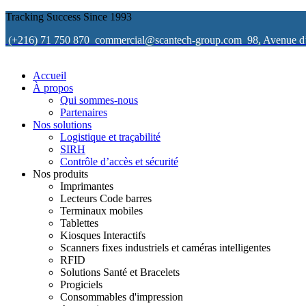
Tracking Success Since 1993
(+216) 71 750 870
commercial@scantech-group.com
98, Avenue d
Accueil
À propos
Qui sommes-nous
Partenaires
Nos solutions
Logistique et traçabilité
SIRH
Contrôle d’accès et sécurité
Nos produits
Imprimantes
Lecteurs Code barres
Terminaux mobiles
Tablettes
Kiosques Interactifs
Scanners fixes industriels et caméras intelligentes
RFID
Solutions Santé et Bracelets
Progiciels
Consommables d'impression