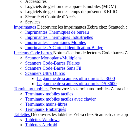
Accessoires
Logiciels de gestion des appareils mobiles (MDM)
Logiciels de gestion des temps de présence KELIO
Sécurité et Contrôle d'Accès
Services
Imprimantes
Découvrez les imprimantes Zebra chez Scantech : de
Imprimantes Thermiques de bureau
Imprimantes Thermiques Industrielles
Imprimantes Thermiques Mobiles
Imprimantes A Carte d'identification-Badge
Lecteurs Code barres
Notre sélection de lecteurs Code barres Ze
Scanner Monoplans/Multiplans
Scanners Code-Barres Filaires
Scanners Code-Barres Sans Fil
Scanners Ultra Durcis
La gamme de scanners ultra-durcis LI 3600
La gamme de scanners ultra-durcis DS 3600
Terminaux mobiles
Découvrez les terminaux mobiles Zebra chez
Terminaux mobiles tactiles
Terminaux mobiles tactiles avec clavier
Terminaux mains-libres
Terminaux Embarqués
Tablettes
Découvrez les tablettes Zebra chez Scantech : des app
Tablettes Windows
Tablettes Android