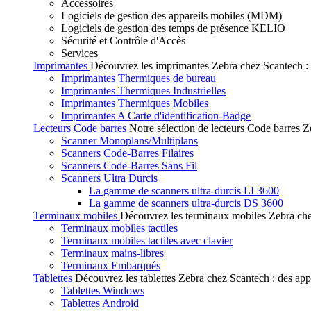
Accessoires
Logiciels de gestion des appareils mobiles (MDM)
Logiciels de gestion des temps de présence KELIO
Sécurité et Contrôle d'Accès
Services
Imprimantes
Découvrez les imprimantes Zebra chez Scantech : de
Imprimantes Thermiques de bureau
Imprimantes Thermiques Industrielles
Imprimantes Thermiques Mobiles
Imprimantes A Carte d'identification-Badge
Lecteurs Code barres
Notre sélection de lecteurs Code barres Ze
Scanner Monoplans/Multiplans
Scanners Code-Barres Filaires
Scanners Code-Barres Sans Fil
Scanners Ultra Durcis
La gamme de scanners ultra-durcis LI 3600
La gamme de scanners ultra-durcis DS 3600
Terminaux mobiles
Découvrez les terminaux mobiles Zebra chez
Terminaux mobiles tactiles
Terminaux mobiles tactiles avec clavier
Terminaux mains-libres
Terminaux Embarqués
Tablettes
Découvrez les tablettes Zebra chez Scantech : des app
Tablettes Windows
Tablettes Android