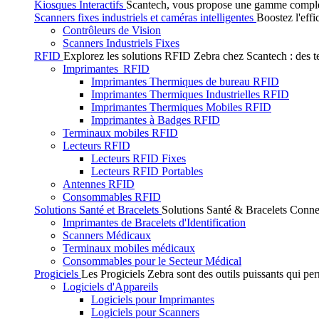
Kiosques Interactifs
Scantech, vous propose une gamme complète 
Scanners fixes industriels et caméras intelligentes
Boostez l'effi
Contrôleurs de Vision
Scanners Industriels Fixes
RFID
Explorez les solutions RFID Zebra chez Scantech : des tec
Imprimantes RFID
Imprimantes Thermiques de bureau RFID
Imprimantes Thermiques Industrielles RFID
Imprimantes Thermiques Mobiles RFID
Imprimantes à Badges RFID
Terminaux mobiles RFID
Lecteurs RFID
Lecteurs RFID Fixes
Lecteurs RFID Portables
Antennes RFID
Consommables RFID
Solutions Santé et Bracelets
Solutions Santé & Bracelets Connec
Imprimantes de Bracelets d'Identification
Scanners Médicaux
Terminaux mobiles médicaux
Consommables pour le Secteur Médical
Progiciels
Les Progiciels Zebra sont des outils puissants qui per
Logiciels d'Appareils
Logiciels pour Imprimantes
Logiciels pour Scanners