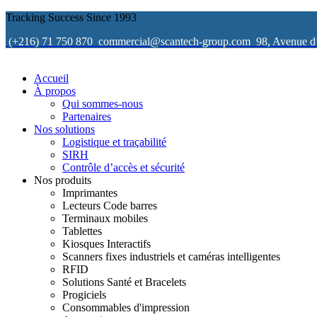
Tracking Success Since 1993
(+216) 71 750 870
commercial@scantech-group.com
98, Avenue d
Accueil
À propos
Qui sommes-nous
Partenaires
Nos solutions
Logistique et traçabilité
SIRH
Contrôle d’accès et sécurité
Nos produits
Imprimantes
Lecteurs Code barres
Terminaux mobiles
Tablettes
Kiosques Interactifs
Scanners fixes industriels et caméras intelligentes
RFID
Solutions Santé et Bracelets
Progiciels
Consommables d'impression