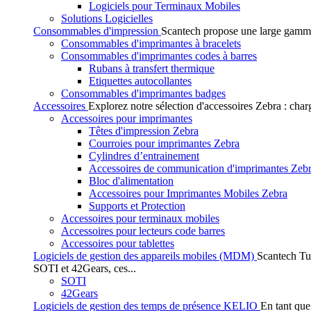
Logiciels pour Terminaux Mobiles
Solutions Logicielles
Consommables d'impression
Scantech propose une large gamme
Consommables d'imprimantes à bracelets
Consommables d'imprimantes codes à barres
Rubans à transfert thermique
Etiquettes autocollantes
Consommables d'imprimantes badges
Accessoires
Explorez notre sélection d'accessoires Zebra : char
Accessoires pour imprimantes
Têtes d'impression Zebra
Courroies pour imprimantes Zebra
Cylindres d’entrainement
Accessoires de communication d'imprimantes Zeb
Bloc d'alimentation
Accessoires pour Imprimantes Mobiles Zebra
Supports et Protection
Accessoires pour terminaux mobiles
Accessoires pour lecteurs code barres
Accessoires pour tablettes
Logiciels de gestion des appareils mobiles (MDM)
Scantech Tu
SOTI et 42Gears, ces...
SOTI
42Gears
Logiciels de gestion des temps de présence KELIO
En tant que