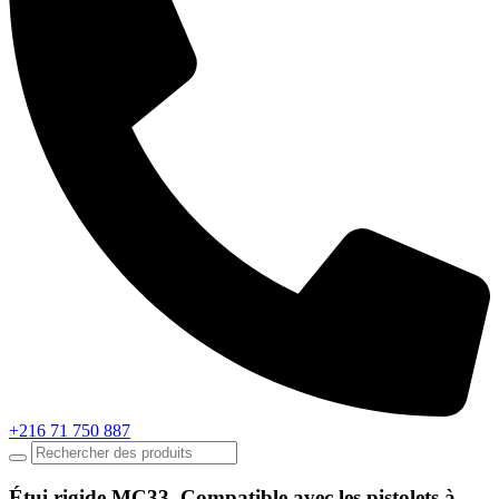
+216 71 750 887
Étui rigide MC33. Compatible avec les pistolets à