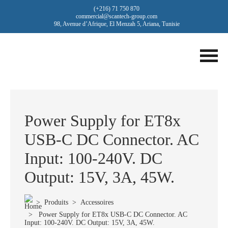
(+216) 71 750 870
commercial@scantech-group.com
98, Avenue d’Afrique, El Menzah 5, Ariana, Tunisie
Power Supply for ET8x
USB-C DC Connector. AC
Input: 100-240V. DC
Output: 15V, 3A, 45W.
>
Produits
>
Accessoires
> Power Supply for ET8x USB-C DC Connector. AC
Input: 100-240V. DC Output: 15V, 3A, 45W.