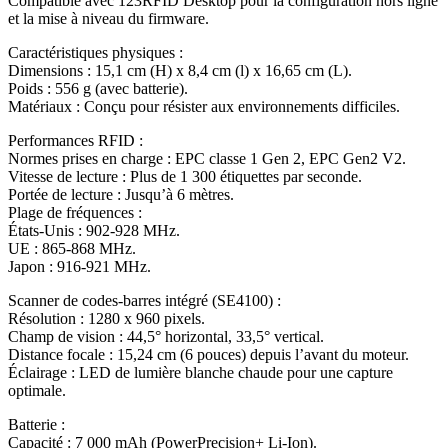
Compatible avec 123RFID Desktop pour la configuration hors ligne
et la mise à niveau du firmware.
Caractéristiques physiques :
Dimensions : 15,1 cm (H) x 8,4 cm (l) x 16,65 cm (L).
Poids : 556 g (avec batterie).
Matériaux : Conçu pour résister aux environnements difficiles.
Performances RFID :
Normes prises en charge : EPC classe 1 Gen 2, EPC Gen2 V2.
Vitesse de lecture : Plus de 1 300 étiquettes par seconde.
Portée de lecture : Jusqu’à 6 mètres.
Plage de fréquences :
États-Unis : 902-928 MHz.
UE : 865-868 MHz.
Japon : 916-921 MHz.
Scanner de codes-barres intégré (SE4100) :
Résolution : 1280 x 960 pixels.
Champ de vision : 44,5° horizontal, 33,5° vertical.
Distance focale : 15,24 cm (6 pouces) depuis l’avant du moteur.
Éclairage : LED de lumière blanche chaude pour une capture
optimale.
Batterie :
Capacité : 7 000 mAh (PowerPrecision+ Li-Ion).