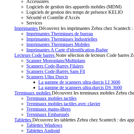
Accessoires
Logiciels de gestion des appareils mobiles (MDM)
Logiciels de gestion des temps de présence KELIO
Sécurité et Contrôle d'Accès
Services
Imprimantes
Découvrez les imprimantes Zebra chez Scantech : de
Imprimantes Thermiques de bureau
Imprimantes Thermiques Industrielles
Imprimantes Thermiques Mobiles
Imprimantes A Carte d'identification-Badge
Lecteurs Code barres
Notre sélection de lecteurs Code barres Ze
Scanner Monoplans/Multiplans
Scanners Code-Barres Filaires
Scanners Code-Barres Sans Fil
Scanners Ultra Durcis
La gamme de scanners ultra-durcis LI 3600
La gamme de scanners ultra-durcis DS 3600
Terminaux mobiles
Découvrez les terminaux mobiles Zebra chez
Terminaux mobiles tactiles
Terminaux mobiles tactiles avec clavier
Terminaux mains-libres
Terminaux Embarqués
Tablettes
Découvrez les tablettes Zebra chez Scantech : des app
Tablettes Windows
Tablettes Android