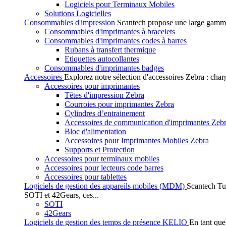
Logiciels pour Terminaux Mobiles
Solutions Logicielles
Consommables d'impression
Scantech propose une large gamme
Consommables d'imprimantes à bracelets
Consommables d'imprimantes codes à barres
Rubans à transfert thermique
Etiquettes autocollantes
Consommables d'imprimantes badges
Accessoires
Explorez notre sélection d'accessoires Zebra : char
Accessoires pour imprimantes
Têtes d'impression Zebra
Courroies pour imprimantes Zebra
Cylindres d’entrainement
Accessoires de communication d'imprimantes Zeb
Bloc d'alimentation
Accessoires pour Imprimantes Mobiles Zebra
Supports et Protection
Accessoires pour terminaux mobiles
Accessoires pour lecteurs code barres
Accessoires pour tablettes
Logiciels de gestion des appareils mobiles (MDM)
Scantech Tu
SOTI et 42Gears, ces...
SOTI
42Gears
Logiciels de gestion des temps de présence KELIO
En tant que