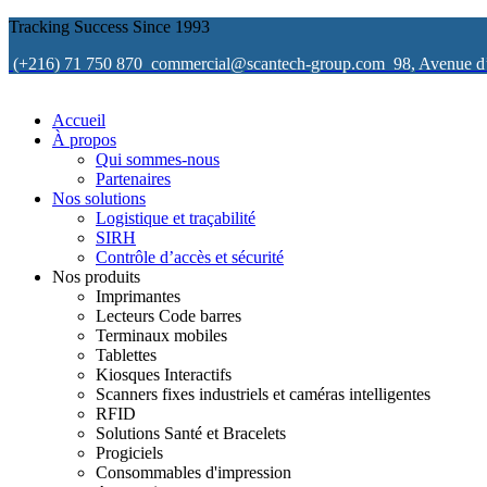
Tracking Success Since 1993
(+216) 71 750 870
commercial@scantech-group.com
98, Avenue d
Accueil
À propos
Qui sommes-nous
Partenaires
Nos solutions
Logistique et traçabilité
SIRH
Contrôle d’accès et sécurité
Nos produits
Imprimantes
Lecteurs Code barres
Terminaux mobiles
Tablettes
Kiosques Interactifs
Scanners fixes industriels et caméras intelligentes
RFID
Solutions Santé et Bracelets
Progiciels
Consommables d'impression