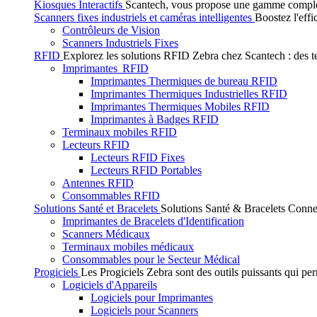
Kiosques Interactifs
Scantech, vous propose une gamme complète 
Scanners fixes industriels et caméras intelligentes
Boostez l'effi
Contrôleurs de Vision
Scanners Industriels Fixes
RFID
Explorez les solutions RFID Zebra chez Scantech : des tec
Imprimantes RFID
Imprimantes Thermiques de bureau RFID
Imprimantes Thermiques Industrielles RFID
Imprimantes Thermiques Mobiles RFID
Imprimantes à Badges RFID
Terminaux mobiles RFID
Lecteurs RFID
Lecteurs RFID Fixes
Lecteurs RFID Portables
Antennes RFID
Consommables RFID
Solutions Santé et Bracelets
Solutions Santé & Bracelets Connec
Imprimantes de Bracelets d'Identification
Scanners Médicaux
Terminaux mobiles médicaux
Consommables pour le Secteur Médical
Progiciels
Les Progiciels Zebra sont des outils puissants qui per
Logiciels d'Appareils
Logiciels pour Imprimantes
Logiciels pour Scanners