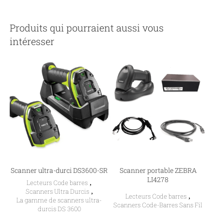
Produits qui pourraient aussi vous
intéresser
Scanner ultra-durci DS3600-SR
Scanner portable ZEBRA
LI4278
Lecteurs Code barres
,
Scanners Ultra Durcis
,
Lecteurs Code barres
,
La gamme de scanners ultra-
Scanners Code-Barres Sans Fil
durcis DS 3600