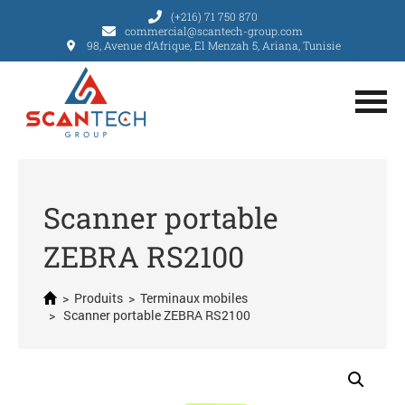
(+216) 71 750 870
commercial@scantech-group.com
98, Avenue d’Afrique, El Menzah 5, Ariana, Tunisie
Scanner portable
ZEBRA RS2100
>
Produits
>
Terminaux mobiles
> Scanner portable ZEBRA RS2100