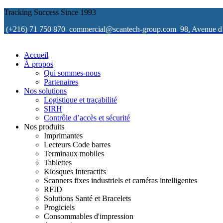
Tracking Success Since 1993
(+216) 71 750 870
commercial@scantech-group.com
98, Avenue d
Accueil
À propos
Qui sommes-nous
Partenaires
Nos solutions
Logistique et traçabilité
SIRH
Contrôle d’accès et sécurité
Nos produits
Imprimantes
Lecteurs Code barres
Terminaux mobiles
Tablettes
Kiosques Interactifs
Scanners fixes industriels et caméras intelligentes
RFID
Solutions Santé et Bracelets
Progiciels
Consommables d'impression