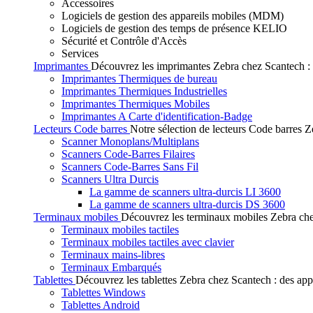
Accessoires
Logiciels de gestion des appareils mobiles (MDM)
Logiciels de gestion des temps de présence KELIO
Sécurité et Contrôle d'Accès
Services
Imprimantes
Découvrez les imprimantes Zebra chez Scantech : de
Imprimantes Thermiques de bureau
Imprimantes Thermiques Industrielles
Imprimantes Thermiques Mobiles
Imprimantes A Carte d'identification-Badge
Lecteurs Code barres
Notre sélection de lecteurs Code barres Ze
Scanner Monoplans/Multiplans
Scanners Code-Barres Filaires
Scanners Code-Barres Sans Fil
Scanners Ultra Durcis
La gamme de scanners ultra-durcis LI 3600
La gamme de scanners ultra-durcis DS 3600
Terminaux mobiles
Découvrez les terminaux mobiles Zebra chez
Terminaux mobiles tactiles
Terminaux mobiles tactiles avec clavier
Terminaux mains-libres
Terminaux Embarqués
Tablettes
Découvrez les tablettes Zebra chez Scantech : des app
Tablettes Windows
Tablettes Android