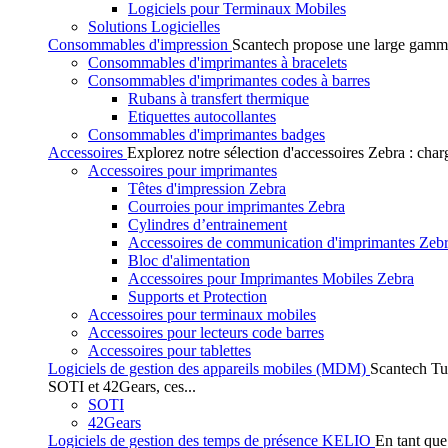
Logiciels pour Terminaux Mobiles
Solutions Logicielles
Consommables d'impression
Scantech propose une large gamme
Consommables d'imprimantes à bracelets
Consommables d'imprimantes codes à barres
Rubans à transfert thermique
Etiquettes autocollantes
Consommables d'imprimantes badges
Accessoires
Explorez notre sélection d'accessoires Zebra : char
Accessoires pour imprimantes
Têtes d'impression Zebra
Courroies pour imprimantes Zebra
Cylindres d’entrainement
Accessoires de communication d'imprimantes Zeb
Bloc d'alimentation
Accessoires pour Imprimantes Mobiles Zebra
Supports et Protection
Accessoires pour terminaux mobiles
Accessoires pour lecteurs code barres
Accessoires pour tablettes
Logiciels de gestion des appareils mobiles (MDM)
Scantech Tu
SOTI et 42Gears, ces...
SOTI
42Gears
Logiciels de gestion des temps de présence KELIO
En tant que