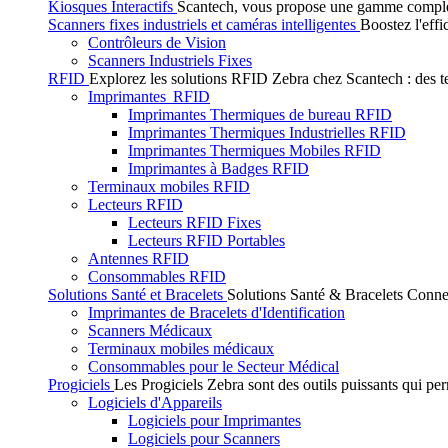
Kiosques Interactifs
Scantech, vous propose une gamme complète 
Scanners fixes industriels et caméras intelligentes
Boostez l'effi
Contrôleurs de Vision
Scanners Industriels Fixes
RFID
Explorez les solutions RFID Zebra chez Scantech : des tec
Imprimantes RFID
Imprimantes Thermiques de bureau RFID
Imprimantes Thermiques Industrielles RFID
Imprimantes Thermiques Mobiles RFID
Imprimantes à Badges RFID
Terminaux mobiles RFID
Lecteurs RFID
Lecteurs RFID Fixes
Lecteurs RFID Portables
Antennes RFID
Consommables RFID
Solutions Santé et Bracelets
Solutions Santé & Bracelets Connec
Imprimantes de Bracelets d'Identification
Scanners Médicaux
Terminaux mobiles médicaux
Consommables pour le Secteur Médical
Progiciels
Les Progiciels Zebra sont des outils puissants qui per
Logiciels d'Appareils
Logiciels pour Imprimantes
Logiciels pour Scanners