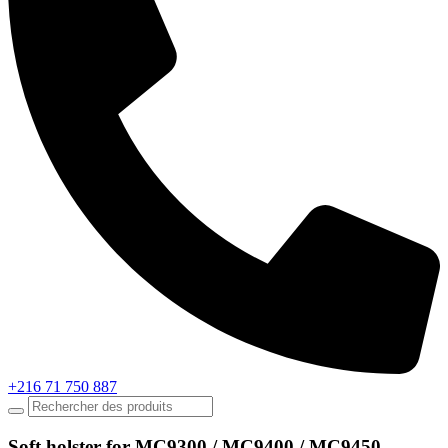
+216 71 750 887
Soft holster for MC9300 / MC9400 / MC9450