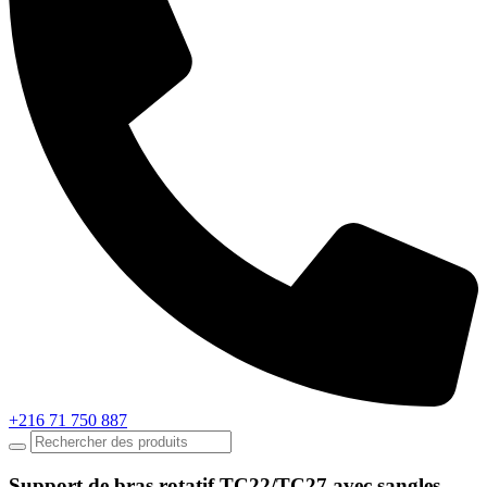
+216 71 750 887
Support de bras rotatif TC22/TC27 avec sangles